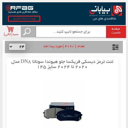
سلام: شما کاربر عادی هستید
علاقمندی های من
ورود به حساب کاربری
صفحه
نخست
سبد(خالی)
تعداد ( 4190 ) مورد پیدا شد
لنت ترمز دیسکی فریکسا جلو هیوندا سوناتا DN8 مدل
2020 تا 2024 سایز 145